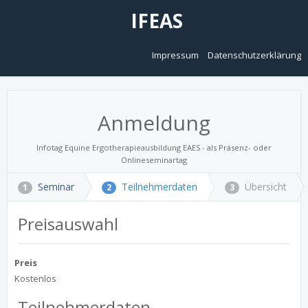
IFEAS
Impressum
Datenschutzerklärung
Anmeldung
Infotag Equine Ergotherapieausbildung EAES - als Präsenz- oder
Onlineseminartag
Seminar
Teilnehmerdaten
Übersicht
1
2
3
Preisauswahl
Preis
Kostenlos
Teilnehmerdaten