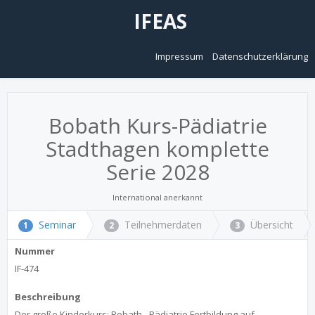
IFEAS
Impressum
Datenschutzerklärung
Bobath Kurs-Pädiatrie
Stadthagen komplette
Serie 2028
International anerkannt
Seminar
Teilnehmerdaten
Übersicht
1
2
3
Nummer
IF-474
Beschreibung
Der große Kinderkurs: Bobath - Pädiatrie Fortbildung auf