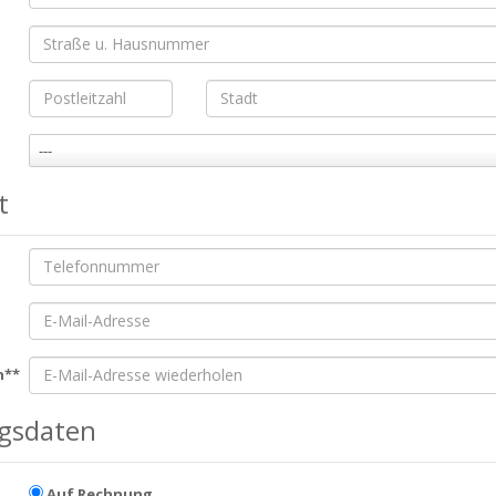
---
t
n**
gsdaten
Auf Rechnung