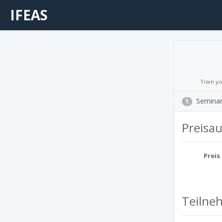
IFEAS
Train y
Semina
1
Preisa
Preis
Teilne