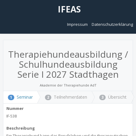
IFEAS
Impressum
Datenschutzerklärung
Therapiehundeausbildung /
Schulhundeausbildung
Serie I 2027 Stadthagen
Akademie der Therapiehunde AdT
Seminar
Teilnehmerdaten
Übersicht
1
2
3
Nummer
IF-538
Beschreibung
Ein Therapiehund kann das Berufsleben und die therapeutischen